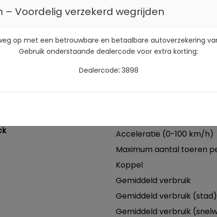
 – Voordelig verzekerd wegrijden
Motor en tra
 weg op met een betrouwbare en betaalbare autoverzekering va
Brandstof
DZ
Gebruik onderstaande dealercode voor extra korting:
Transmissie
Dealercode
:
3898
Aantal cilinders
07
Cilinderinhoud
07
Vermogen
KM
Topsnelheid
ck
Acceleratie (0-100 km/h)
Maximum aantal toeren p
Koppel
Gemiddeld verbruik
Gemiddeld verbruik (stad)
Gemiddeld verbruik (snel