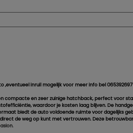
o ,eventueel inruil mogelijk voor meer info bel 06539269
en compacte en zeer zuinige hatchback, perfect voor stadsv
ofefficiëntie, waardoor je kosten laag blijven. De handg
e formaat biedt de auto voldoende ruimte voor dagelijks ge
 direct de weg op kunt met vertrouwen. Deze betrouwbare
asion.