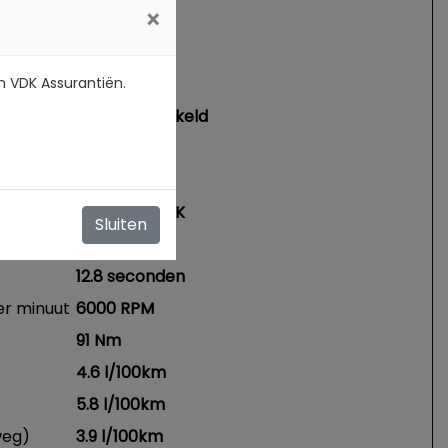
×
nsmissie
n VDK Assurantiën.
Benzine
Handgeschakeld
3
989 cc
43 kW / 58 PK
Sluiten
155 km/h
12.8 seconden
er minuut
6000 RPM
91 Nm
4.6 l/100km
5.8 l/100km
weg)
3.9 l/100km